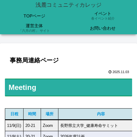
浅麓コミュニティカレッジ
イベント
TOPページ
各イベント紹介
運営主体
お問い合わせ
「六月の村」 サイト
事務局連絡ページ
2025.11.03
Meeting
日程
時間
場所
内容
11/9(日)
20-21
Zoom
長野県立大学_健康寿命サミット
11/8(土)
20-21
Zoom
2026年度計画