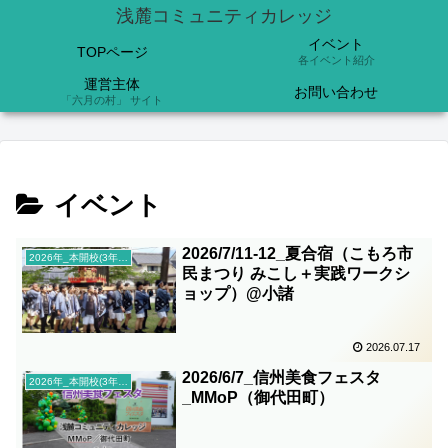
浅麓コミュニティカレッジ
イベント
TOPページ
各イベント紹介
運営主体
お問い合わせ
「六月の村」 サイト
イベント
2026/7/11-12_夏合宿（こもろ市
2026年_本開校(3年目)
民まつり みこし＋実践ワークシ
ョップ）@小諸
2026.07.17
2026/6/7_信州美食フェスタ
2026年_本開校(3年目)
_MMoP（御代田町）