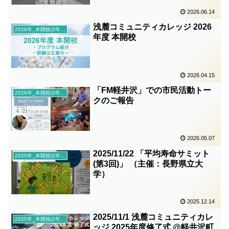
2026.06.14
浅麓コミュニティカレッジ 2026
2026年_本開校(3年目)
年度 本開校
2026.04.15
「FM軽井沢」での市民活動トー
2026年_本開校(3年目)
クのご報告
2026.05.07
2025/11/22 「平均寿命サミット
2025年_本開校(2年目)
(第3回)」 （主催：長野県立大
学）
2025.12.14
2025/11/1 浅麓コミュニティカレ
2025年_本開校(2年目)
ッジ 2025年度修了式 @軽井沢町