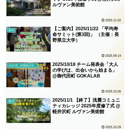
ルヴァン美術館
2025.11.02
【ご案内】2025/11/22 「平均寿
案内
命サミット(第3回)」 （主催：長
野県立大学）
2025.09.14
2025/10/18 チーム発表会「大人
2025年_本開校(2年目)
の学びは、出会いから始まる」
@御代田町 GOKALAB
2025.10.26
2025/11/1 【終了】浅麓コミュニ
案内
ティカレッジ 2025年度修了式 @
軽井沢町 ルヴァン美術館
2025.10.29