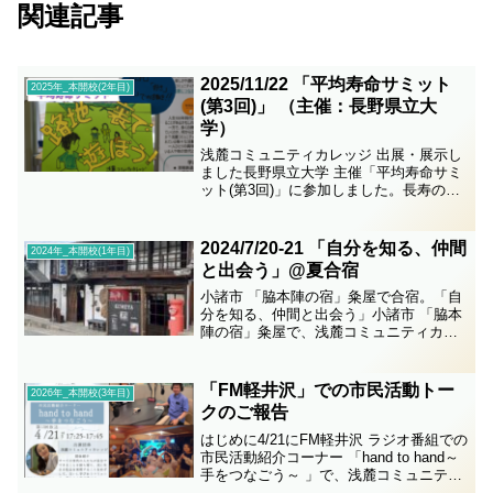
関連記事
2025/11/22 「平均寿命サミット
2025年_本開校(2年目)
(第3回)」 （主催：長野県立大
学）
浅麓コミュニティカレッジ 出展・展示し
ました長野県立大学 主催「平均寿命サミ
ット(第3回)」に参加しました。長寿の要
因の１つ「みんなが社会参加しやすい仕
掛け作り」として、また「働き手世代の
社会参加(仕組み作り)」の実践例として、
2024/7/20-21 「自分を知る、仲間
2024年_本開校(1年目)
出展・展示さ...
と出会う」@夏合宿
小諸市 「脇本陣の宿」粂屋で合宿。「自
分を知る、仲間と出会う」小諸市 「脇本
陣の宿」粂屋で、浅麓コミュニティカレ
ッジの夏合宿を実施しました。6月開校式
の参加メンバーに、新規に合宿から参加
のメンバーも加わり、2日間のプログラム
「FM軽井沢」での市民活動トー
2026年_本開校(3年目)
を実施。開催日2...
クのご報告
はじめに4/21にFM軽井沢 ラジオ番組での
市民活動紹介コーナー 「hand to hand～
手をつなごう～ 」で、浅麓コミュニティ
カレッジの活動を紹介させて頂きまし