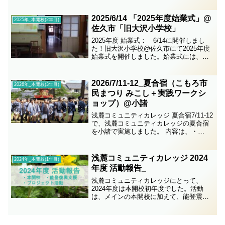
た。「hand to hand～手をつなごう～ 」
は、軽井沢で活動している...
2025/6/14 「2025年度始業式」@
2025年_本開校(2年目)
佐久市「旧大沢小学校」
2025年度 始業式： 6/14に開催しまし
た！旧大沢小学校@佐久市にて2025年度
始業式を開催しました。始業式には、大
沢小学校保存会の皆さんもご参加頂きま
した。あたたかなお力添えのおかげで、
地域の記憶や魅力を改めて感じることが
2026/7/11-12_夏合宿（こもろ市
2026年_本開校(3年目)
できました...
民まつり みこし＋実践ワークシ
ョップ）@小諸
浅麓コミュニティカレッジ 夏合宿7/11-12
で、浅麓コミュニティカレッジの夏合宿
を小諸で実施しました。 内容は、・
7/11(土) こもろ市民まつり みこし・
7/12(日) ワークショップとなりますの
で、内容をご報告いたします。7/11...
浅麓コミュニティカレッジ 2024
2024年_本開校(1年目)
年度 活動報告_
浅麓コミュニティカレッジにとって、
2024年度は本開校初年度でした。活動
は、メインの本開校に加えて、能登震災
対応、それに新規のプロジェクト活動（3
件）も実施。本開校では、年代を超えた
90名の方に参加頂き、本開校のイベント