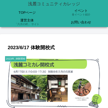
浅麓コミュニティカレッジ
イベント
TOPページ
各イベント紹介
運営主体
お問い合わせ
「六月の村」 サイト
2023/6/17 体験開校式
2023年_体験開校