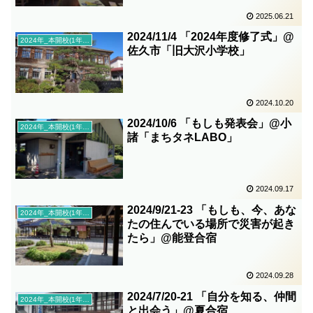
2025.06.21
2024/11/4 「2024年度修了式」@
2024年_本開校(1年目)
佐久市「旧大沢小学校」
2024.10.20
2024/10/6 「もしも発表会」@小
2024年_本開校(1年目)
諸「まちタネLABO」
2024.09.17
2024/9/21-23 「もしも、今、あな
2024年_本開校(1年目)
たの住んでいる場所で災害が起き
たら」@能登合宿
2024.09.28
2024/7/20-21 「自分を知る、仲間
2024年_本開校(1年目)
と出会う」@夏合宿