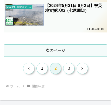
【2024年5月31日-6月2日】被災
2024年_能登震災_復興支援活動
地支援活動（七尾周辺）
2024.06.09
次のページ
前
次
1
2
3
へ
へ
ホーム
開催年度