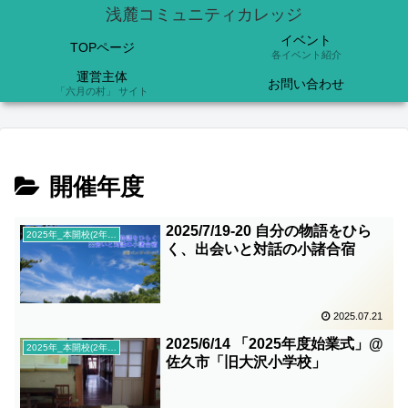
浅麓コミュニティカレッジ
イベント
TOPページ
各イベント紹介
運営主体
お問い合わせ
「六月の村」 サイト
開催年度
2025/7/19-20 自分の物語をひら
2025年_本開校(2年目)
く、出会いと対話の小諸合宿
2025.07.21
2025/6/14 「2025年度始業式」@
2025年_本開校(2年目)
佐久市「旧大沢小学校」