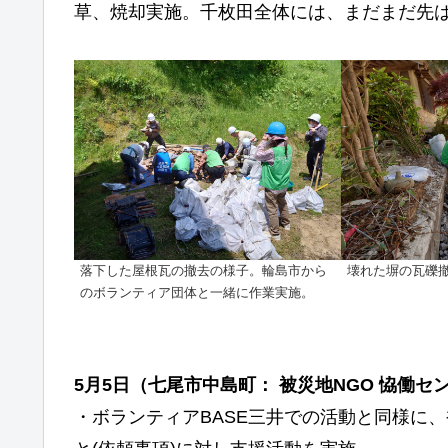
草、焼却実施。千枚田全体には、まだまだ先
落下した屋根瓦の撤去の様子。輪島市から
壊れた塀の瓦礫撤
のボランティア団体と一緒に作業実施。
5月5日（
七尾市中島町： 被災地NGO 恊働セ
・ボランティアBASE三井での活動と同様に、