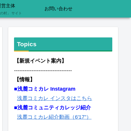
運営主体
お問い合わせ
の村」 サイト
Topics
【新規イベント案内】
---------------------------------
【情報】
■浅麓コミカレ Instagram
浅麓コミカレ インスタはこちら
■浅麓コミュニティカレッジ紹介
浅麓コミカレ紹介動画（6'17"）