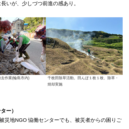
は長いが、少しづつ前進の感あり。
去作業(輪島市内)
千枚田除草活動。田んぼ１枚１枚、除草・
焼却実施
ンター
）
被災地NGO 恊働センターでも、被災者からの困りご