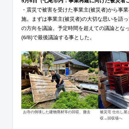
5月6日（
七尾市内：
事業再建に向けた被災者
・震災で被害を受けた事業主(被災者)から事
施。まずは事業主(被災者)の大切な思いを語
の方向を議論。予定時間を超えての議論となっ
(6/B)で最後議論する事とした。
お寺の倒壊した建物廃材等の回収、撤去
被災宅 仕出し屋
収→回収場へ