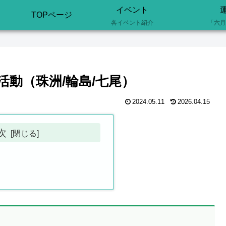
イベント
TOPページ
各イベント紹介
「六月
援活動（珠洲/輪島/七尾）
2024.05.11
2026.04.15
次