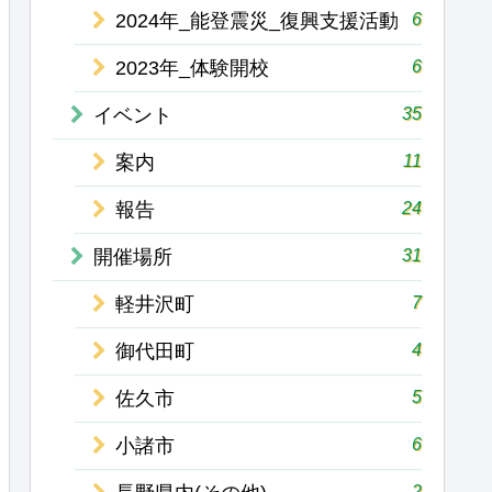
6
2024年_能登震災_復興支援活動
6
2023年_体験開校
35
イベント
11
案内
24
報告
31
開催場所
7
軽井沢町
4
御代田町
5
佐久市
6
小諸市
2