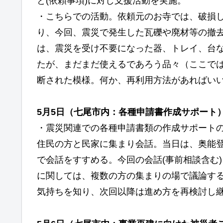
と(依頼事項)に対し支援活動を実施。
・こちらでの活動。依頼元のお寺では、破損
り、今回、震災で発生した瓦礫や廃材等の撤
は、震災を受け不要になった器、トレイ、台
たが、まだまだ使えるであろう品々（ここで
断された模様。何か、再利用方法があればい
5月5日（
七尾市内：各種申請書作成サポート
・震災関連での各種申請書類の作成サポート
住民の方と民家に集まり会話。当日は、奥能
で会話をすすめる。今回の会話(事前相談含む
に関しては、複数の方の集まりの場で議論す
気持ちを知り、次回以降は進め方を再検討し