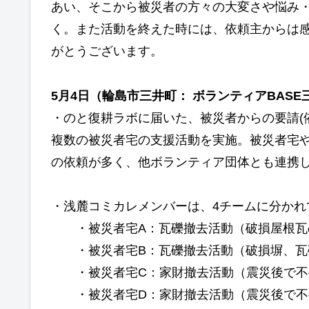
あい、そこから被災者の方々の大変さや悩み
く。また活動を終えた時には、依頼主からは
がとうございます。
5月4日（輪島市三井町： ボランティアBASE
・のと復耕ラボに届いた、被災者からの要請(
複数の被災者宅の支援活動を実施。被災者宅
の依頼が多く、他ボランティア団体とも連携
・浅麓コミカレメンバーは、4チームに分かれ
・被災者宅A：瓦礫撤去活動（破損屋根瓦
・被災者宅B：瓦礫撤去活動（破損塀、瓦
・被災者宅C：家財撤去活動（震災後で不
・被災者宅D：家財撤去活動（震災後で不