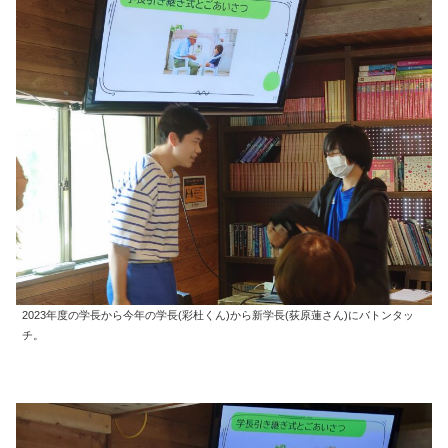
2023年度の学長から今年の学長(彩杜くん)から新学長(荻原蓮さん)にバトンタッ
チ。