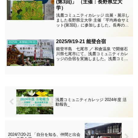
(第3回)」 （主催：長野県立大
学）
浅麓コミュニティカレッジ 出展・展示し
ました長野県立大学 主催「平均寿命サミ
ット(第3回)」に参加しました。長寿の要
因の１つ「みんなが社会参加しやすい仕
掛け作り」として、また「働き手世代の
社会参加(仕組み作り)」の実践例として、
2025/9/19-21 能登合宿
2025年_本開校(2年目)
出展・展示さ...
能登半島 七尾市 ／ 和倉温泉 で開催石
川県七尾市にて、浅麓コミュニティカレ
ッジの合宿を実施しました。浅麓コミュ
ニティカレッジとしては、昨年9月以来1
年ぶりとなる能登訪問。個人ではそれぞ
れ能登を訪れているものの、今回の合宿
は特別な意味を持つ...
浅麓コミュニティカレッジ 2024年度 活
動報告_
2024/7/20-21 「自分を知る、仲間と出会