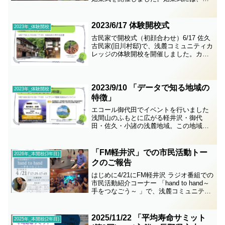
沢小学校保存会の皆さんもご参加頂きま
した。あたたかなお力添えのおかげで、
地域の記憶や魅力を改めて感じることが
2023/6/17 体験開校式
2023年_体験開校
できました...
古民家で開校式（初顔合わせ）6/17 佐久
古民家(旧川村邸)で、浅麓コミュニティカ
レッジの体験開校を開催しました。カレ
ッジメンバーは今日が初の顔合わせとな
り、冒頭で、自己紹介、浅麓コミュニテ
ィカレッジの紹介等を実施し、当日のプ
ログラムへの入...
2023/9/10 「データで知る地域の
2023年_体験開校
特徴」
エコール御代田でイベントを行いました
浅間山のふもとに広がる軽井沢・御代
田・佐久・小諸の浅麓地域。この地域の
特徴を、内閣官房が整備する地域経済分
析システム（RESAS：リーサス）を活用
しながら、みんなで探求します。もし面
「FM軽井沢」での市民活動トー
2026年_本開校(3年目)
白いアイディアが浮かん...
クのご報告
はじめに4/21にFM軽井沢 ラジオ番組での
市民活動紹介コーナー 「hand to hand～
手をつなごう～ 」で、浅麓コミュニティ
カレッジの活動を紹介させて頂きまし
た。「hand to hand～手をつなごう～ 」
は、軽井沢で活動している...
2025/11/22 「平均寿命サミット
2025年_本開校(2年目)