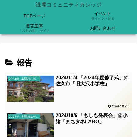
浅麓コミュニティカレッジ
イベント
TOPページ
各イベント紹介
運営主体
お問い合わせ
「六月の村」 サイト
報告
2024/11/4 「2024年度修了式」@
2024年_本開校(1年目)
佐久市「旧大沢小学校」
2024.10.20
2024/10/6 「もしも発表会」@小
2024年_本開校(1年目)
諸「まちタネLABO」