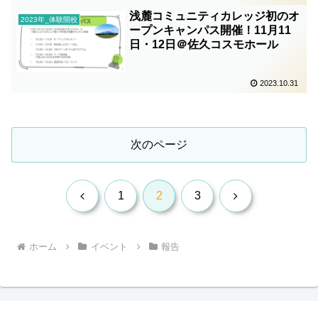
浅麓コミュニティカレッジ初のオ
2023年_体験開校
ープンキャンパス開催！11月11
日・12日＠佐久コスモホール
2023.10.31
次のページ
前
次
1
2
3
へ
へ
ホーム
イベント
報告