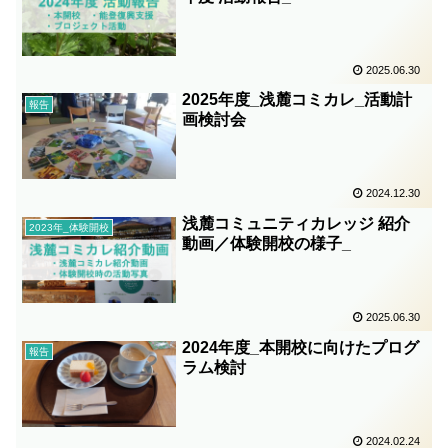
2025.06.30
2025年度_浅麓コミカレ_活動計
報告
画検討会
2024.12.30
浅麓コミュニティカレッジ 紹介
2023年_体験開校
動画／体験開校の様子_
2025.06.30
2024年度_本開校に向けたプログ
報告
ラム検討
2024.02.24